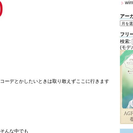
win
アー
フリ
検索:
(モデ
コーデとかしたいときは取り敢えずここに行きます
そんな中でも