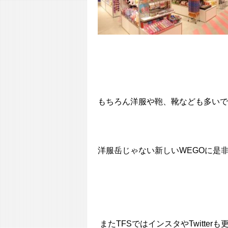
もちろん洋服や鞄、靴なども多いで
洋服岳じゃない新しいWEGOに是
またTFSではインスタやTwitterも更新