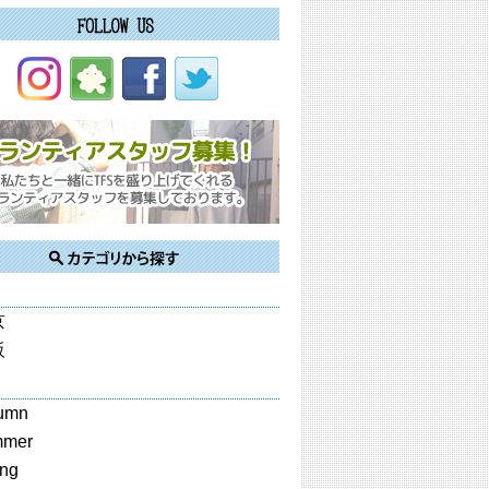
京
阪
umn
mmer
ing