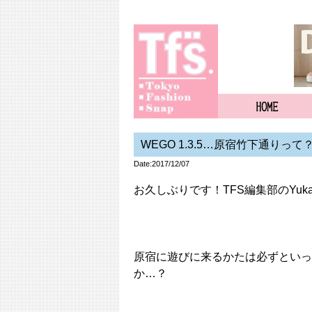
WEGO 1.3.5…原宿竹下通りって
Date:2017/12/07
お久しぶりです！TFS編集部のYukaで
原宿に遊びに来るかたは必ずといっ
か…？