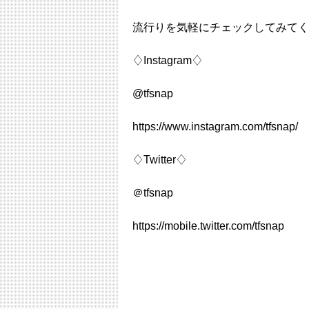
流行りを気軽にチェックしてみてく
♢Instagram♢
@tfsnap
https://www.instagram.com/tfsnap/
♢Twitter♢
＠tfsnap
https://mobile.twitter.com/tfsnap