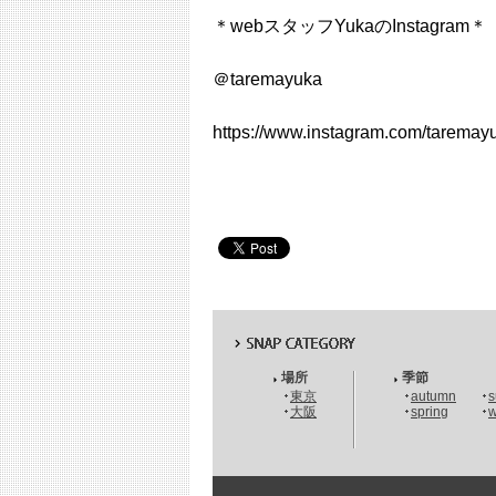
＊webスタッフYukaのInstagram＊
＠taremayuka
https://www.instagram.com/taremay
場所
季節
東京
autumn
大阪
spring
w