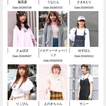
脳震盪
うなたん
さき&えり
Date:2018/07/28
Date:2018/07/23
Date:2018/03/25
さぁぽぽ
メロディーチューバ
ゆずぽん
ック
Date:2016/06/07
Date:2016/04/12
Date:2016/04/26
りこぴん
えのきちゃん
サニー