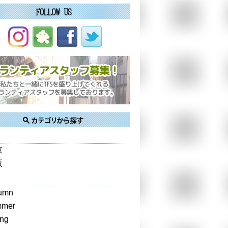
京
阪
umn
mmer
ing