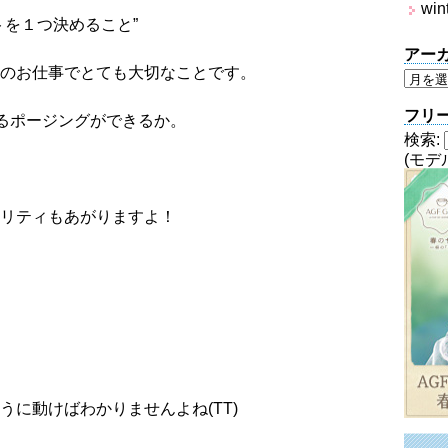
win
トを１つ決めること”
アー
のお仕事でとても大切なことです。
フリ
せるポージングができるか。
検索:
(モデ
リティもあがりますよ！
に動けばわかりませんよね(TT)