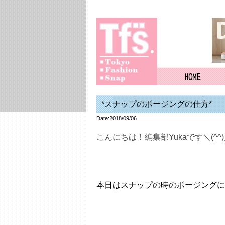
*スナップのポージングの仕方*
Date:2018/09/06
こんにちは！編集部Yukaです＼(^^
本日はスナップの時のポージングに