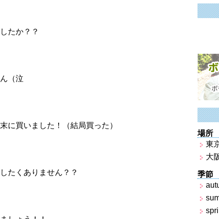
したか？？
ん（泣
末に買いました！（結局買った）
場所
東
大
したくありません？？
季節
aut
su
spr