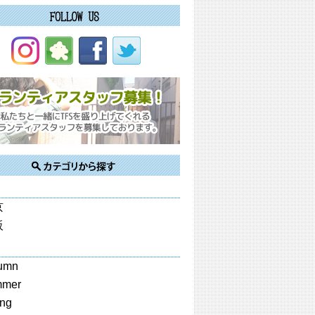
京
阪
umn
mmer
ing