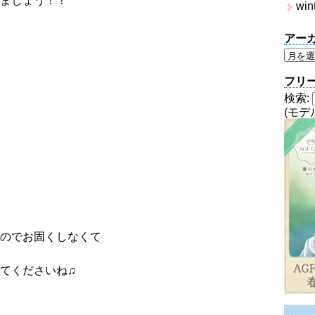
ましょう！！
win
アー
フリ
検索:
(モデ
のでお固くしなくて
てくださいね♫