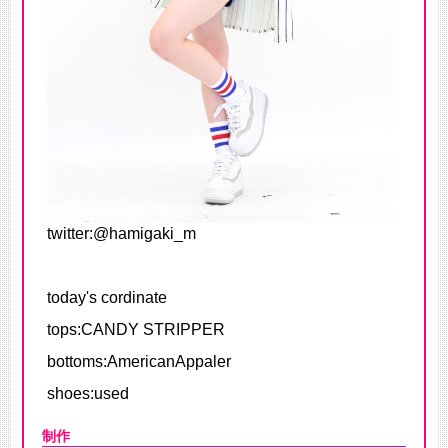
twitter:
@hamigaki_m
today's cordinate
tops:CANDY STRIPPER
bottoms:AmericanAppaler
shoes:used
制作