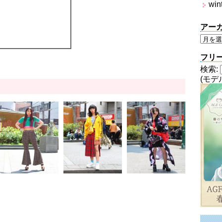
win
アー
フリ
検索:
(モデ