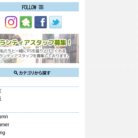
京
阪
umn
mmer
ing