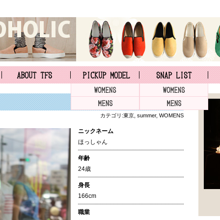
カテゴリ:
東京
,
summer
,
WOMENS
ニックネーム
ほっしゃん
年齢
24歳
身長
166cm
職業