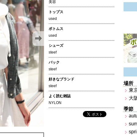
美容
トップス
used
ボトムス
used
シューズ
steef
バック
steef
好きなブランド
場所
steef
東
よく読む雑誌
大
NYLON
季節
aut
su
spr