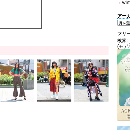
win
アー
フリ
検索:
(モデ