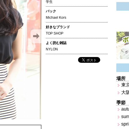
学生
バック
Michael Kors
好きなブランド
TOP SHOP
よく読む雑誌
NYLON
場所
東
大
季節
aut
su
spr