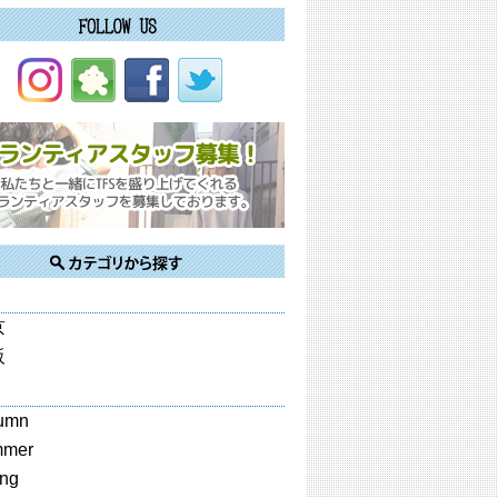
京
阪
umn
mmer
ing