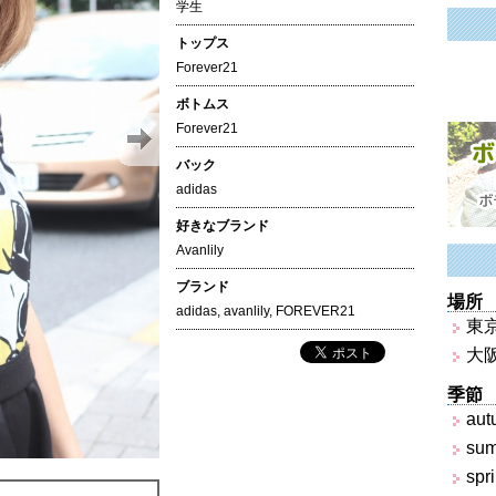
学生
トップス
Forever21
ボトムス
Forever21
バック
adidas
好きなブランド
Avanlily
ブランド
場所
adidas
,
avanlily
,
FOREVER21
東
大
季節
aut
su
spr