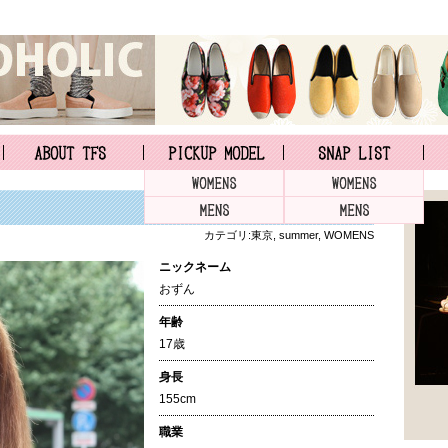
カテゴリ:
東京
,
summer
,
WOMENS
ニックネーム
おずん
年齢
17歳
身長
155cm
職業