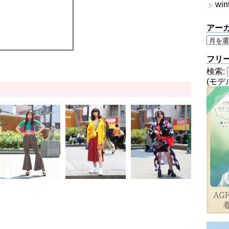
win
アー
フリ
検索:
(モデ