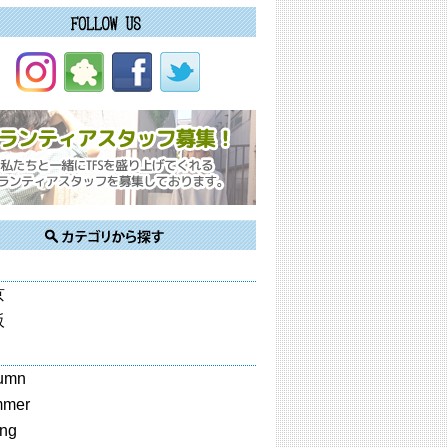
京
阪
umn
mmer
ing