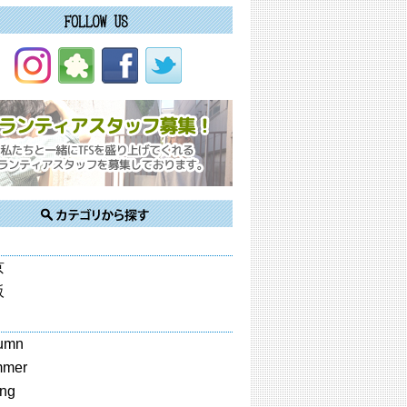
京
阪
umn
mmer
ing