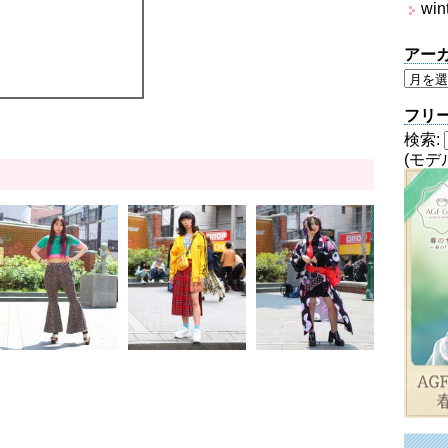
win
アー
フリ
検索:
(モデ