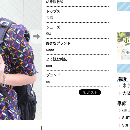
幼稚園教諭
トップス
古着
シューズ
GU
好きなブランド
cepo
よく読む雑誌
mer
ブランド
場所
gu
東
大
季節
aut
su
spr