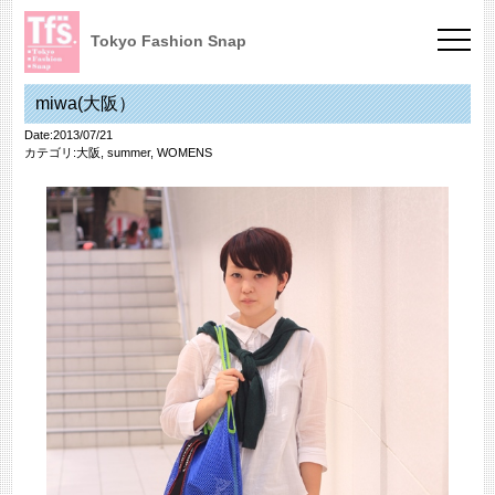
Tokyo Fashion Snap
miwa(大阪）
Date:2013/07/21
カテゴリ:
大阪
,
summer
,
WOMENS