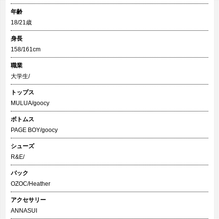
年齢
18/21歳
身長
158/161cm
職業
大学生/
トップス
MULUA/goocy
ボトムス
PAGE BOY/goocy
シューズ
R&E/
バック
OZOC/Heather
アクセサリー
ANNASUI