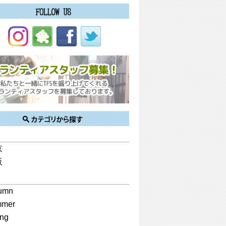
京
阪
umn
mmer
ing