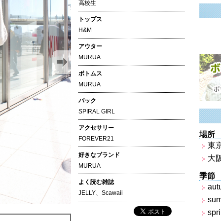
高校生
トップス
H&M
アウター
MURUA
ボトムス
MURUA
バック
SPIRAL GIRL
アクセサリー
場所
FOREVER21
東
好きなブランド
大
MURUA
季節
よく読む雑誌
aut
JELLY、Scawaii
su
spr