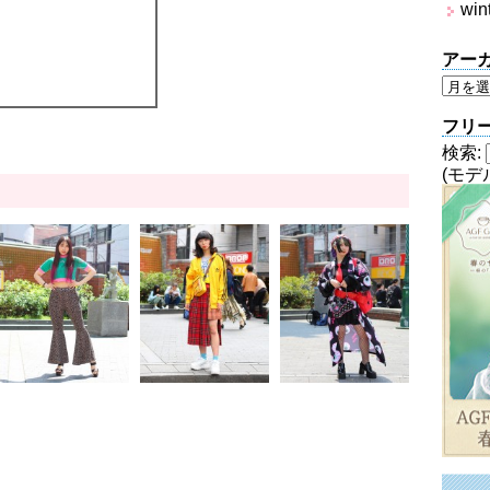
win
アー
フリ
検索:
(モデ