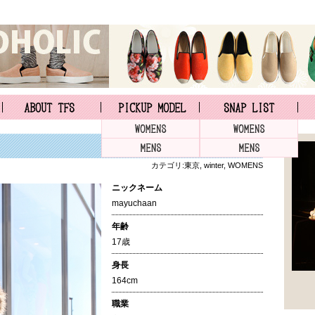
カテゴリ:
東京
,
winter
,
WOMENS
ニックネーム
mayuchaan
年齢
17歳
身長
164cm
職業