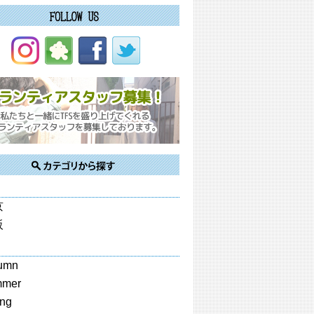
京
阪
umn
mmer
ing