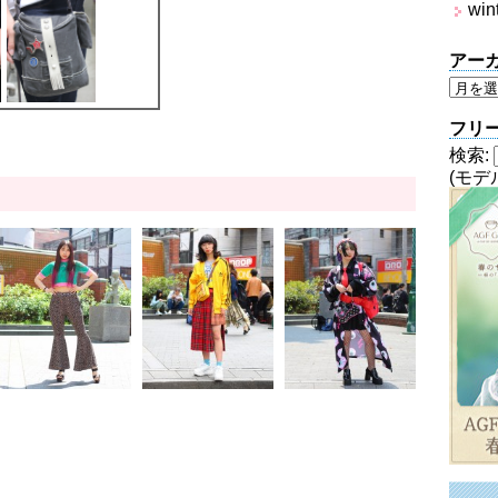
win
アー
フリ
検索:
(モデ