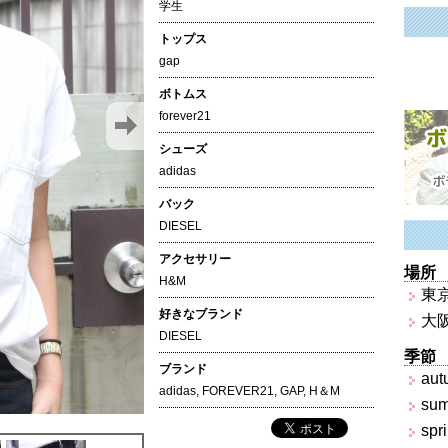
学生
トップス
gap
ボトムス
forever21
シューズ
adidas
バック
DIESEL
アクセサリー
場所
H&M
東
好きなブランド
大
DIESEL
季節
ブランド
aut
adidas
,
FOREVER21
,
GAP
,
H＆M
su
spr