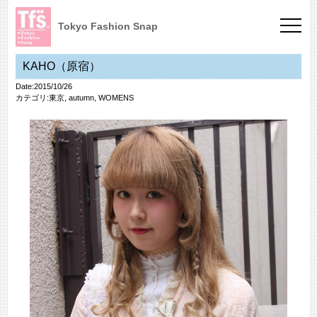
Tokyo Fashion Snap
KAHO（原宿）
Date:2015/10/26
カテゴリ:
東京
,
autumn
,
WOMENS