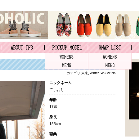
カテゴリ:
東京
,
winter
,
WOMENS
ニックネーム
てぃおり
年齢
17歳
身長
155cm
職業