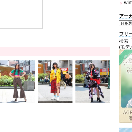
win
アー
フリ
検索:
(モデ