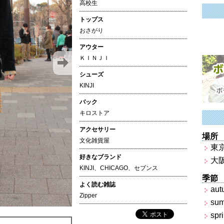
高校生
トップス
おさがり
アウター
ＫＩＮＪＩ
シューズ
KINJI
バック
キロストア
アクセサリー
場所
文化雑貨屋
東
好きなブランド
大
KINJI、CHICAGO、セブンス
季節
よく読む雑誌
aut
Zipper
su
spr