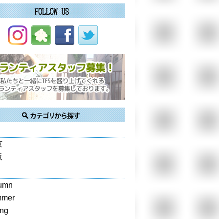
京
阪
umn
mmer
ing