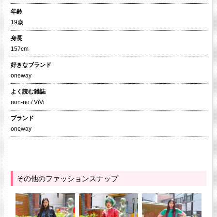
年齢
19歳
身長
157cm
好きなブランド
oneway
よく読む雑誌
non-no / ViVi
ブランド
oneway
その他のファッションスナップ