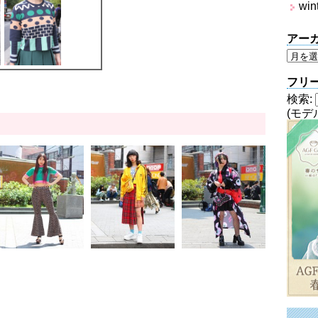
win
アー
フリ
検索:
(モデ