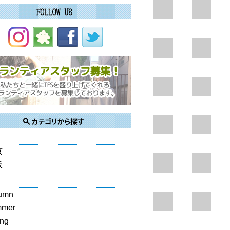
京
阪
umn
mmer
ing