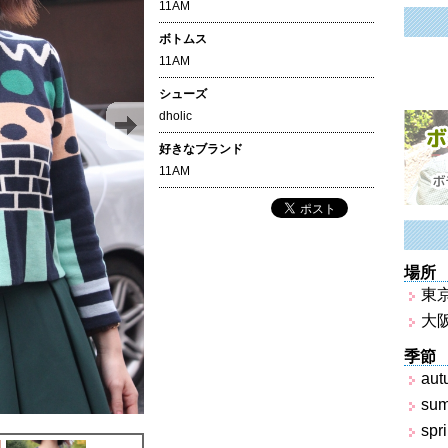
11AM
ボトムス
11AM
シューズ
dholic
好きなブランド
11AM
場所
東
大
季節
aut
su
spr