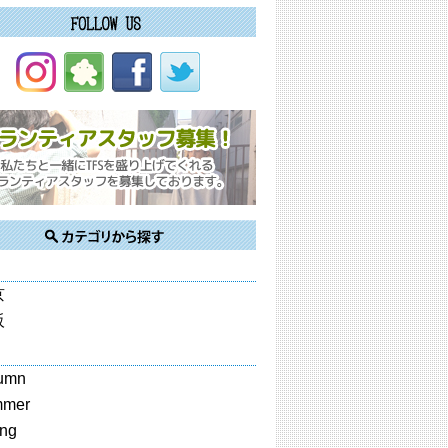
京
阪
umn
mmer
ing