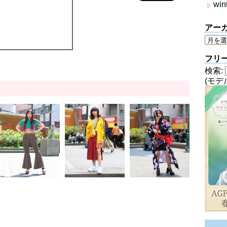
win
アー
フリ
検索:
(モデ