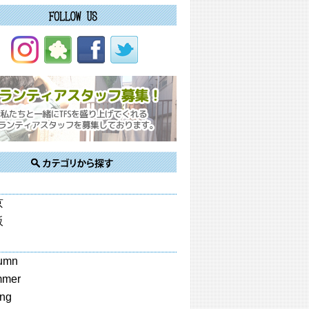
京
阪
umn
mmer
ing