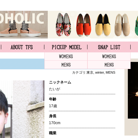
カテゴリ:
東京
,
winter
,
MENS
ニックネーム
たいが
年齢
17歳
身長
170cm
職業