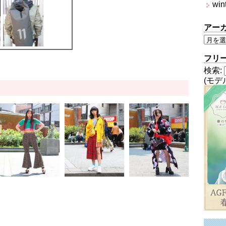
win
アー
フリ
検索:
(モデ