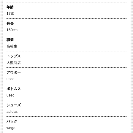
年齢
17歳
身長
160cm
職業
高校生
トップス
大熊商店
アウター
used
ボトムス
used
シューズ
adidas
バック
wego