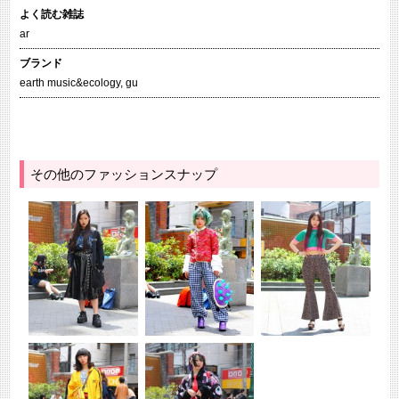
よく読む雑誌
ar
ブランド
earth music&ecology
,
gu
その他のファッションスナップ