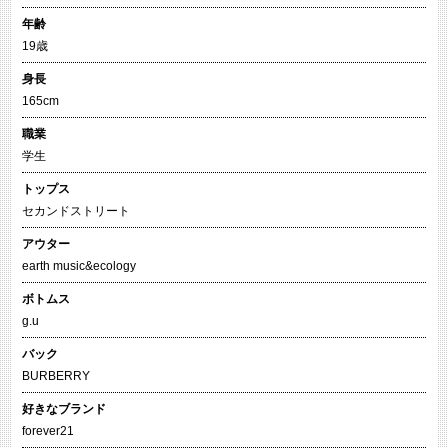
年齢
19歳
身長
165cm
職業
学生
トップス
セカンドストリート
アウター
earth music&ecology
ボトムス
g.u
バック
BURBERRY
好きなブランド
forever21