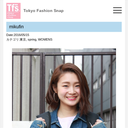
Tokyo Fashion Snap
mikufin
Date:2016/05/15
カテゴリ:
東京
,
spring
,
WOMENS