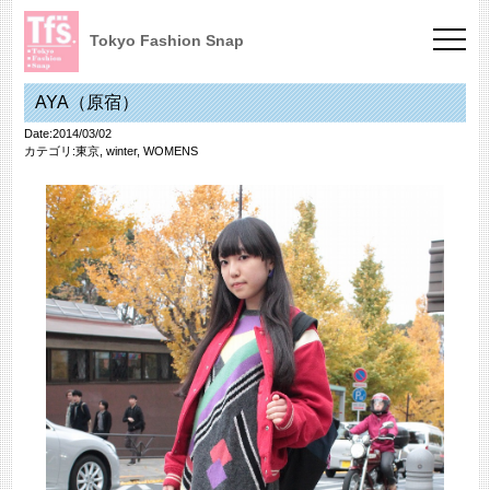
Tokyo Fashion Snap
AYA（原宿）
Date:2014/03/02
カテゴリ:
東京
,
winter
,
WOMENS