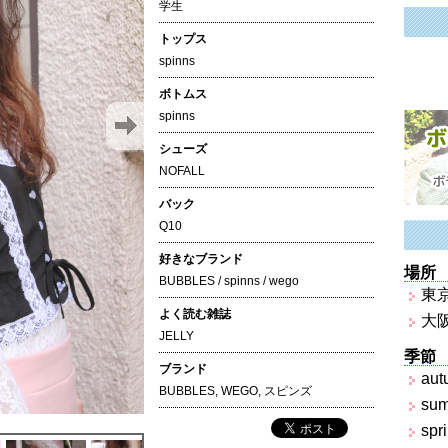
学生
トップス
spinns
ボトムス
spinns
シューズ
NOFALL
バック
Q10
好きなブランド
場所
BUBBLES / spinns / wego
東
よく読む雑誌
大
JELLY
季節
ブランド
aut
BUBBLES
,
WEGO
,
スピンズ
su
spr