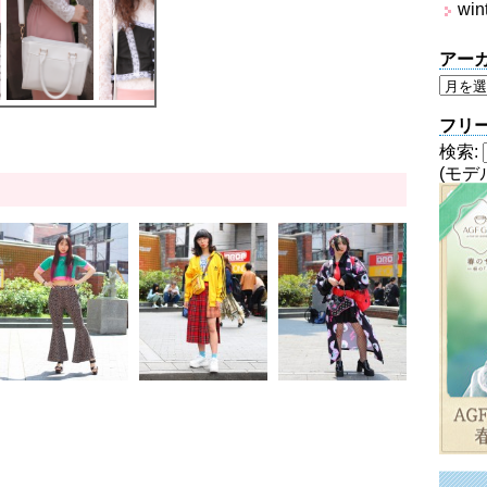
win
アー
フリ
検索:
(モデ