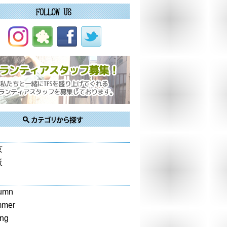
京
阪
umn
mmer
ing