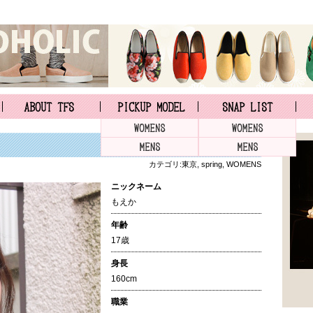
カテゴリ:
東京
,
spring
,
WOMENS
ニックネーム
もえか
年齢
17歳
身長
160cm
職業