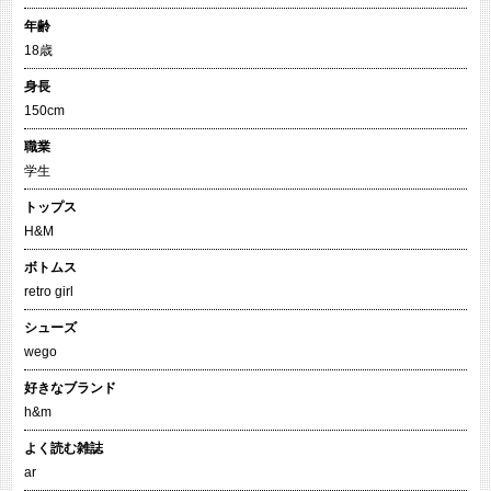
年齢
18歳
身長
150cm
職業
学生
トップス
H&M
ボトムス
retro girl
シューズ
wego
好きなブランド
h&m
よく読む雑誌
ar