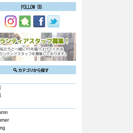
京
阪
umn
mmer
ing