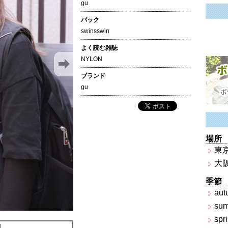
gu
バック
swinsswin
よく読む雑誌
NYLON
ブランド
gu
場所
東
大
季節
aut
su
spr