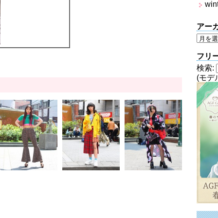
win
アー
フリ
検索:
(モデ