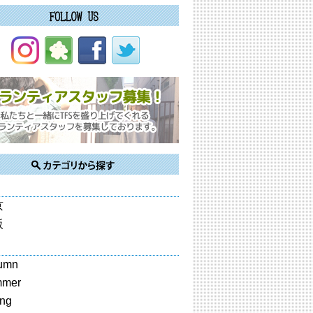
京
阪
umn
mmer
ing