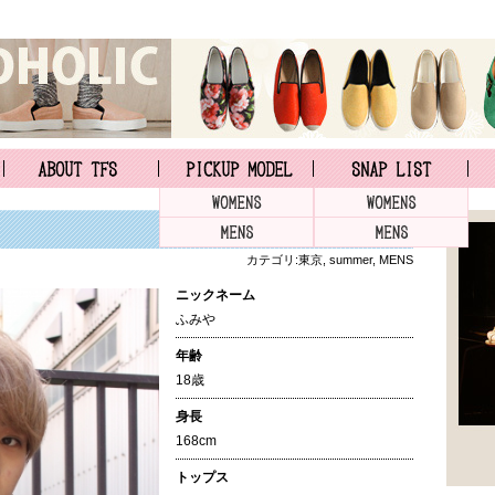
カテゴリ:
東京
,
summer
,
MENS
ニックネーム
ふみや
年齢
18歳
身長
168cm
トップス