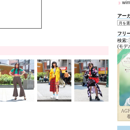
win
アー
フリ
検索:
(モデ