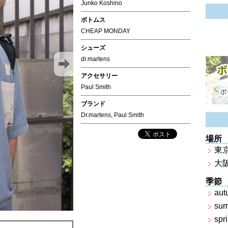
Junko Koshino
ボトムス
CHEAP MONDAY
シューズ
dr.martens
アクセサリー
Paul Smith
ブランド
Dr.martens
,
Paul Smith
場所
東
大
季節
aut
su
spr