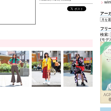
win
アー
フリ
検索:
(モデ