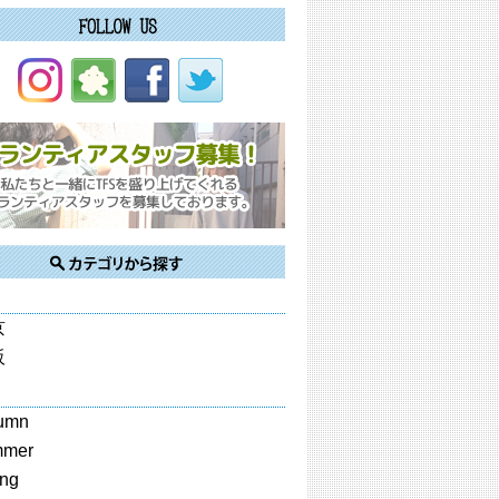
京
阪
umn
mmer
ing