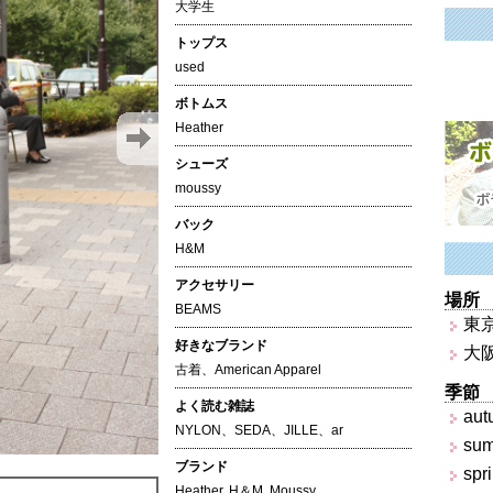
大学生
トップス
used
ボトムス
Heather
シューズ
moussy
バック
H&M
アクセサリー
場所
BEAMS
東
好きなブランド
大
古着、American Apparel
季節
よく読む雑誌
aut
NYLON、SEDA、JILLE、ar
su
ブランド
spr
Heather
,
H＆M
,
Moussy