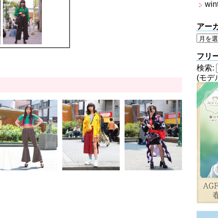
win
アー
フリ
検索:
(モデ