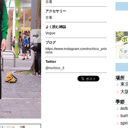
古着
アクセサリー
古着
よく読む雑誌
Vogue
ブログ
https://www.instagram.com/rochico_prin
cess
Twitter
@rochico_3
場所
東
大
季節
aut
su
spr