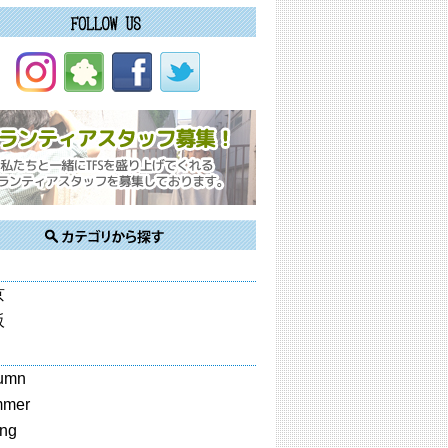
京
阪
umn
mmer
ing