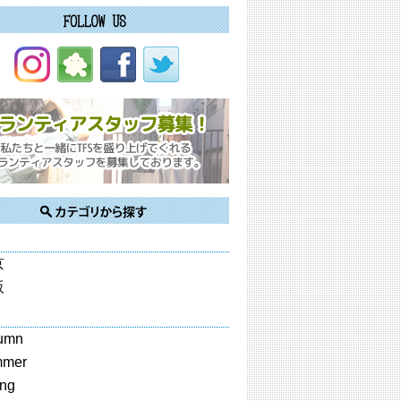
京
阪
umn
mmer
ing