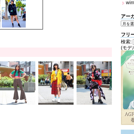
win
アー
フリ
検索:
(モデ