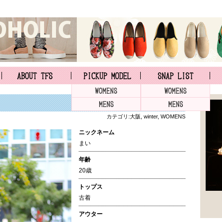
カテゴリ:
大阪
,
winter
,
WOMENS
ニックネーム
まい
年齢
20歳
トップス
古着
アウター