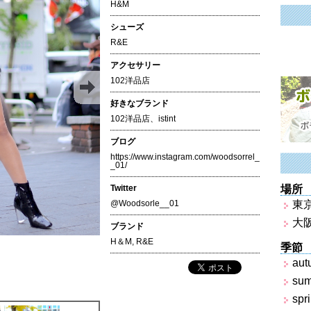
H&M
シューズ
R&E
アクセサリー
102洋品店
好きなブランド
102洋品店、istint
ブログ
https://www.instagram.com/woodsorrel_
_01/
Twitter
場所
@Woodsorle__01
東
大
ブランド
H＆M
,
R&E
季節
aut
su
spr