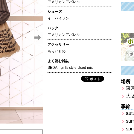
アメリカンアパレル
シューズ
イーハイフン
バック
アメリカンアパレル
アクセサリー
もらいもの
よく読む雑誌
SEDA girl's style Used mix
場所
東
大
季節
aut
su
spr