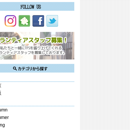
京
阪
umn
mmer
ing