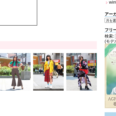
win
アー
フリ
検索:
(モデ