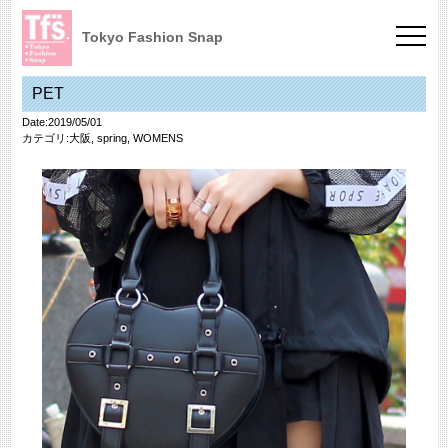
Tokyo Fashion Snap
PET
Date:2019/05/01
カテゴリ:
大阪
,
spring
,
WOMENS