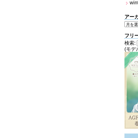
win
アー
フリ
検索:
(モデ