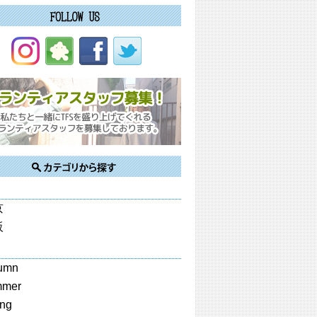
京
阪
umn
mmer
ing