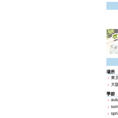
場所
東
大
季節
aut
su
spr