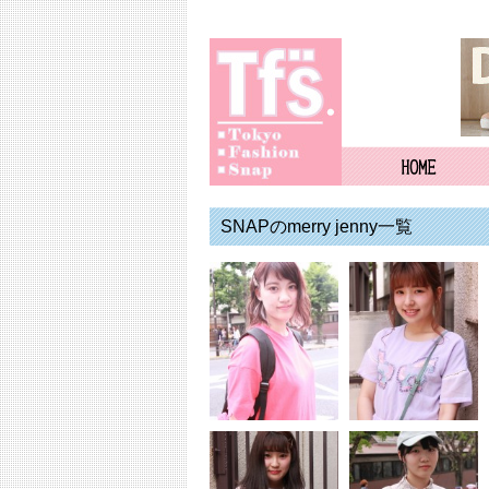
SNAPのmerry jenny一覧