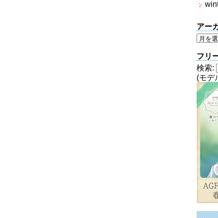
win
アー
フリ
検索:
(モデ