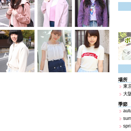
場所
東
大
季節
aut
su
spr