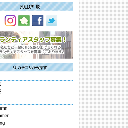
京
阪
umn
mmer
ing