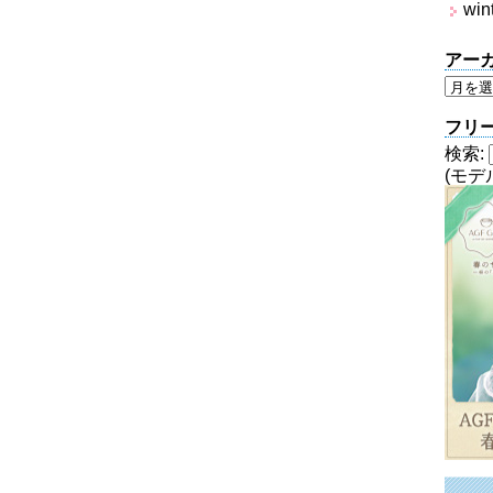
win
アー
フリ
検索:
(モデ