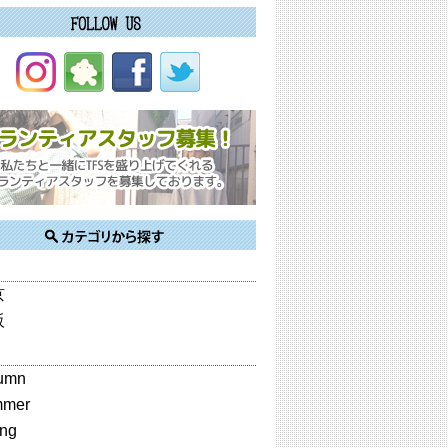
京
阪
umn
mmer
ing