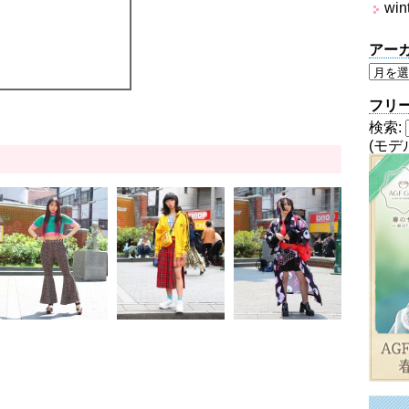
win
アー
フリ
検索:
(モデ