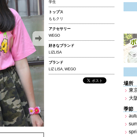
学生
トップス
ももクリ
アクセサリー
WEGO
好きなブランド
LIZLISA
ブランド
LIZ LISA
,
WEGO
場所
東
大
季節
aut
su
spr