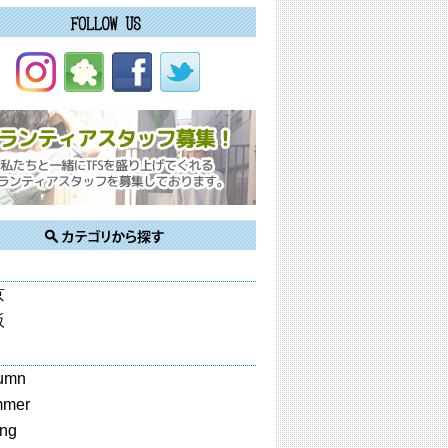
京
阪
umn
mmer
ing