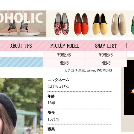
カテゴリ:
東京
,
winter
,
WOMENS
ニックネーム
はげちょびん
年齢
18歳
身長
157cm
職業