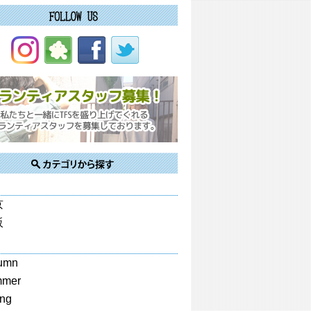
京
阪
umn
mmer
ing