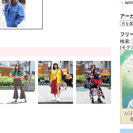
win
アー
フリ
検索:
(モデ