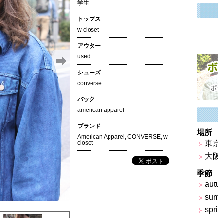
学生
トップス
w closet
アウター
used
シューズ
converse
バック
american apparel
ブランド
場所
American Apparel
,
CONVERSE
,
w
closet
東
大
季節
aut
su
spr