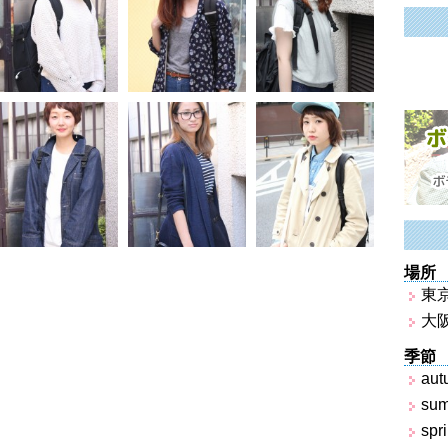
場所
東
大
季節
aut
su
spr