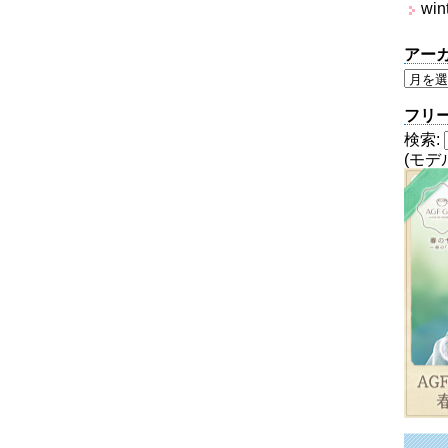
win
アー
フリ
検索:
(モデ