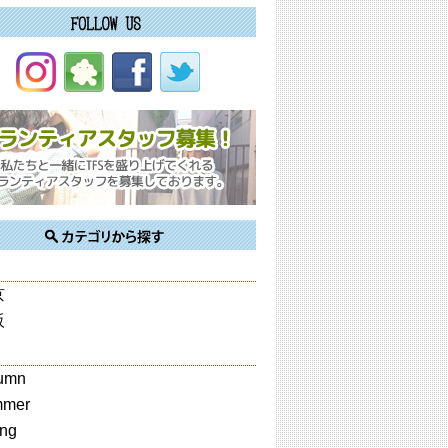
京
阪
umn
mmer
ing