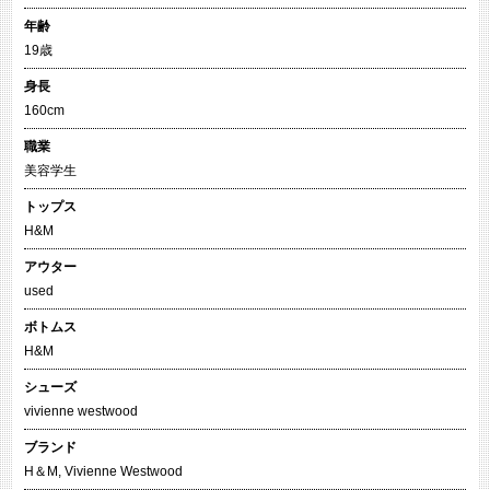
年齢
19歳
身長
160cm
職業
美容学生
トップス
H&M
アウター
used
ボトムス
H&M
シューズ
vivienne westwood
ブランド
H＆M
,
Vivienne Westwood