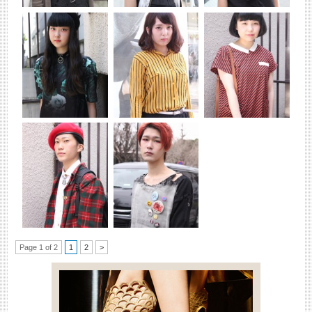
Page 1 of 2
1
2
>