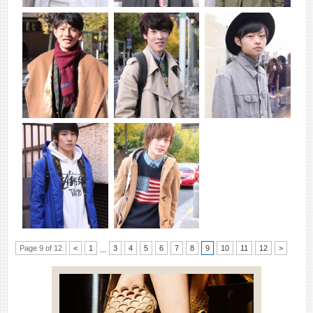
Page 9 of 12
<
1
3
4
5
6
7
8
9
10
11
12
>
...