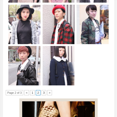
Page 2 of 3
<
1
2
3
>