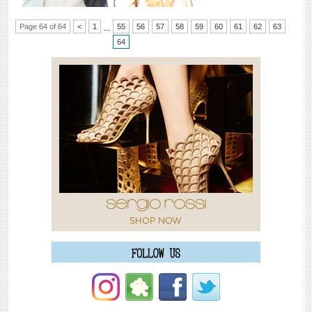
Page 64 of 64
<
1
55
56
57
58
59
60
61
62
63
...
64