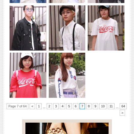
Page 7 of 64
<
1
2
3
4
5
6
7
8
9
10
11
64
...
...
>