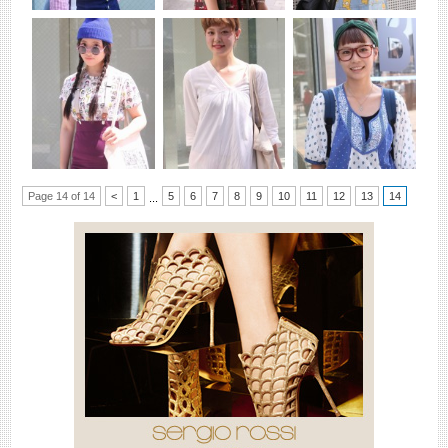
Page 14 of 14
<
1
5
6
7
8
9
10
11
12
13
14
...