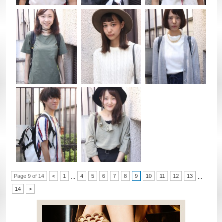
Page 9 of 14
<
1
4
5
6
7
8
9
10
11
12
13
...
...
14
>