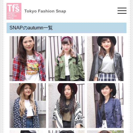
Tokyo Fashion Snap
SNAPのautumn一覧